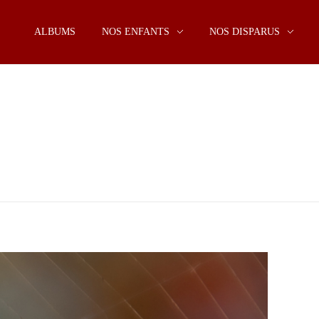
ALBUMS
NOS ENFANTS
NOS DISPARUS