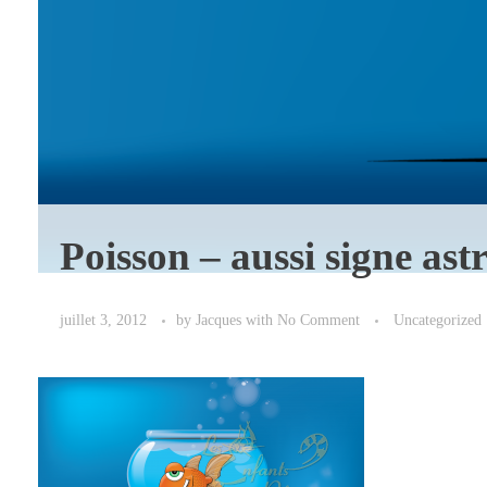
Poisson – aussi signe as
juillet 3, 2012
by
Jacques
with
No Comment
Uncategorized