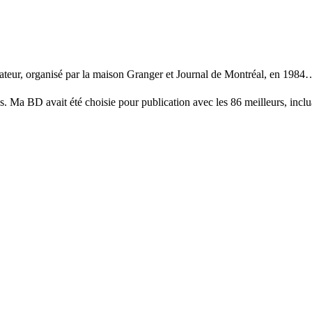
ateur, organisé par la maison Granger et Journal de Montréal, en 1984
 Ma BD avait été choisie pour publication avec les 86 meilleurs, inclua