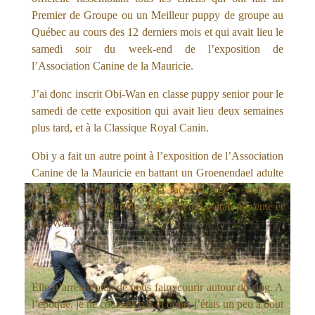
Premier de Groupe ou un Meilleur puppy de groupe au
Québec au cours des 12 derniers mois et qui avait lieu le
samedi soir du week-end de l’exposition de
l’Association Canine de la Mauricie.
J’ai donc inscrit Obi-Wan en classe puppy senior pour le
samedi de cette exposition qui avait lieu deux semaines
plus tard, et à la Classique Royal Canin.
Obi y a fait un autre point à l’exposition de l’Association
Canine de la Mauricie en battant un Groenendael adulte
en classe ouverte et pour la race, la juge a vraiment
beaucoup hésité entre le champion qui y était présenté et
Obi-Wan.
Elle n’arrêtait plus de nous faire courir autour du ring. A
l’époque, je ne coursais pas et donc, j’étais un peu à bout