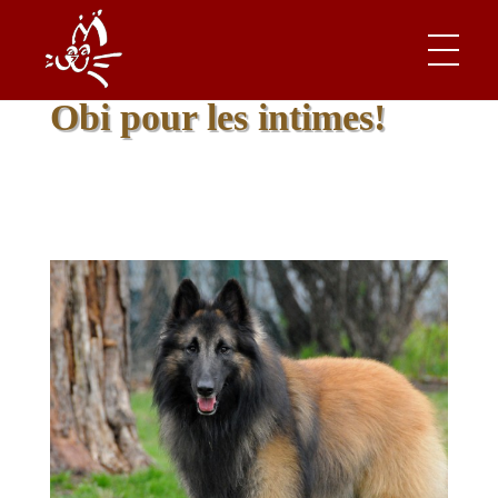
~ Ben Kenobi ~
Obi pour les intimes!
Les Enfants Poilus
Site est principalement dédié à ces êtres aimés, que nous appelons nos enfants poilus!